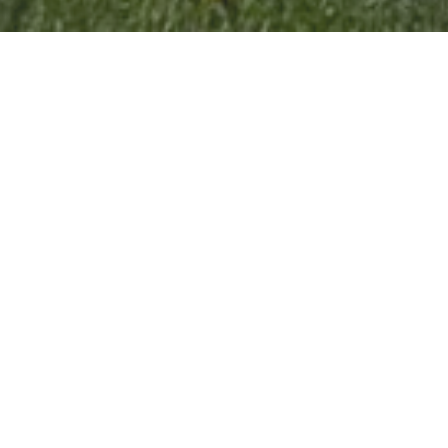
FÖRDERUNG
Voraussetzungen
Gemeinnützigkeit
Einen Antrag auf Förderung eines Projektes
können juristische Personen (z. B. Vereine)
stellen, deren Gemeinnützigkeit durch das
Finanzamt festgestellt ist
(Freistellungsbescheid). Zudem können